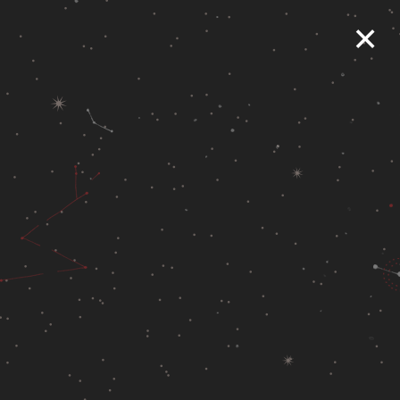
×
MSFL